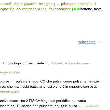
poussoir
,
der
.
di
pousser
"
spingere
"]
. —
[
elemento
premendo
il
egno:
il
p
.
del
campanello
;
i
p
.
dell
'
ascensore
]
▶◀
bottone
,
tasto
,
pulsantiera
L ‣ Etimologia: pulsar + ante …
Dicionário da Língua Portuguesa
a lengua española
 p.pres. → pulsare 2. agg. CO che pulsa: cuore pulsante, tempie
o, che manifesta battiti arteriosi o che è in rapporto con essi:
izionario italiano
ntivo masculino 2 FÍSICA Magnitud periódica que varía
lsante adj. Pulsador. * * * pulsante. adj. Que pulsa …
Enciclopedia