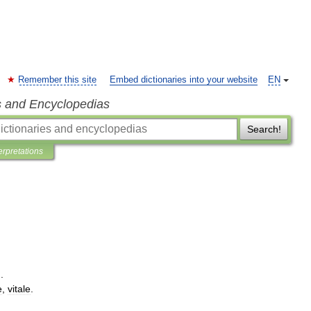
Remember this site
Embed dictionaries into your website
EN
s and Encyclopedias
Search!
erpretations
]
.
e
,
vitale
.