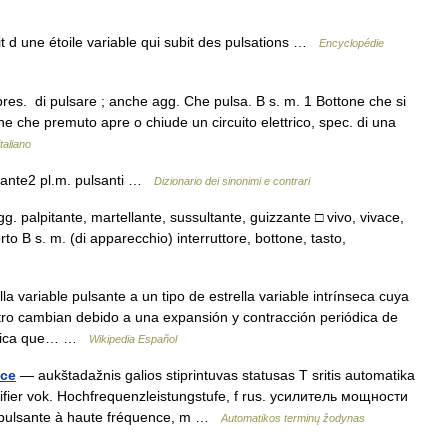
it d une étoile variable qui subit des pulsations …
Encyclopédie
pres. di pulsare ; anche agg. Che pulsa. B s. m. 1 Bottone che si
 che premuto apre o chiude un circuito elettrico, spec. di una
taliano
lsante2 pl.m. pulsanti …
Dizionario dei sinonimi e contrari
g. palpitante, martellante, sussultante, guizzante □ vivo, vivace,
 B s. m. (di apparecchio) interruttore, bottone, tasto,
a variable pulsante a un tipo de estrella variable intrínseca cuya
ctro cambian debido a una expansión y contracción periódica de
gnifica que… …
Wikipedia Español
nce
— aukštadažnis galios stiprintuvas statusas T sritis automatika
ifier vok. Hochfrequenzleistungstufe, f rus. усилитель мощности
e pulsante à haute fréquence, m …
Automatikos terminų žodynas