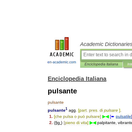
Academic Dictionarie
en-academic.com
Enciclopedia Italiana
Int
Enciclopedia Italiana
pulsante
pulsante
1
pulsante
agg
.
[
part
.
pres
.
di
pulsare
]
.
1
.
[
che
pulsa
o
può
pulsare
]
▶◀
[
➨
pulsatile
2
.
(
fig
.
)
[
pieno
di
vita
]
▶◀
palpitante
,
vibrant