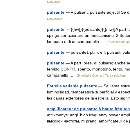
Universal
pulsante
— ● pulsant, pulsante adjectif Se d
Universelle
pulsante
— {{hw}}{{pulsante}}{{/hw}}A part. 
spinge per azionare un meccanismo. 2 Bottone
lampada o di un campanello …
Enciclopedia di i
pulsante
— pulsante1 pl.m. e f. pulsanti pu
pulsante
— A part. pres. di pulsare; anche ag
fervido CONTR. spento, monotono, lento, morto
campanello …
Sinonimi e Contrari. Terza edizione
Estrella variable pulsante
— Se llama estrell
luminosidad, temperatura superficial y espe
las capas exteriores de la estrella. Esto si
amplificateur de pulsante à haute fréque
atitikmenys: angl. high frequency power ampl
высокой частоты, m pranc. amplificateur d