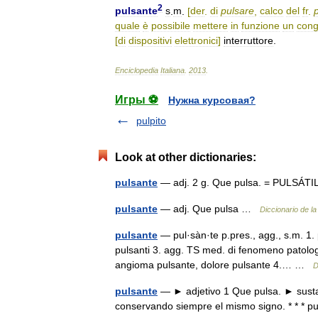
2
pulsante
s
.
m
.
[
der
.
di
pulsare
,
calco
del
fr
.
quale
è
possibile
mettere
in
funzione
un
cong
[
di
dispositivi
elettronici
]
interruttore
.
Enciclopedia
Italiana
.
2013
.
Игры ⚽
Нужна курсовая?
pulpito
Look at other dictionaries:
pulsante
— adj. 2 g. Que pulsa. = PULSÁTI
pulsante
— adj. Que pulsa …
Diccionario de l
pulsante
— pul·sàn·te p.pres., agg., s.m. 1.
pulsanti 3. agg. TS med. di fenomeno patologic
angioma pulsante, dolore pulsante 4.… …
D
pulsante
— ► adjetivo 1 Que pulsa. ► susta
conservando siempre el mismo signo. * * * pu